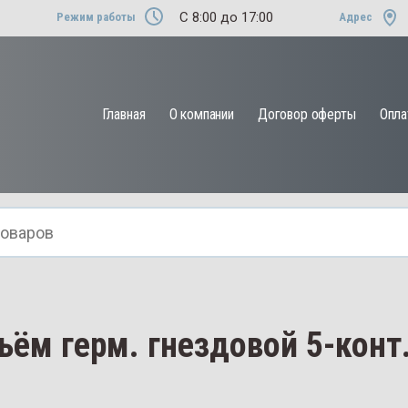
C 8:00 до 17:00
Режим работы
Адрес
Назад
Главная
О компании
Договор оферты
Опла
для
МТЗ
Другие тракторы
ессора
й
ём герм. гнездовой 5-конт