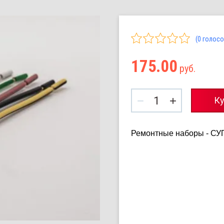
(0 голосо
175.00
руб.
−
+
Ку
Ремонтные наборы - 