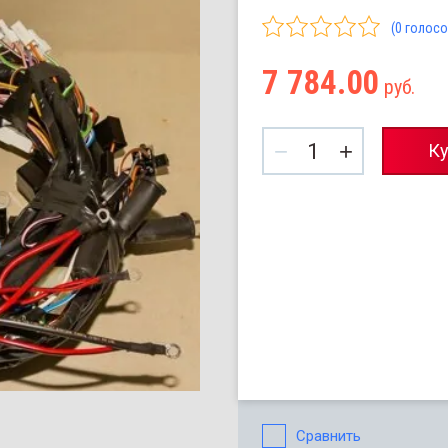
(0 голосо
7 784.00
руб.
−
+
Ку
Сравнить