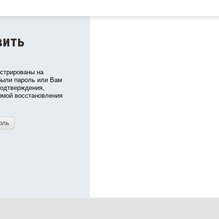
вить
истрированы на
были пароль или Вам
подтверждения,
рмой восстановления
оль