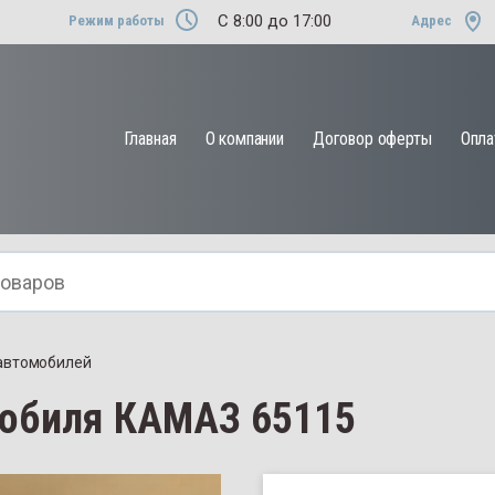
C 8:00 до 17:00
Режим работы
Адрес
Назад
Главная
О компании
Договор оферты
Опла
для
МТЗ
Другие тракторы
ессора
й
 автомобилей
мобиля КАМАЗ 65115